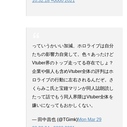
10:32:18 +0000 2021
っていうかいい加減、ホロライブは自分
たちの影響力自覚して。色々あったけど
Vtuber界のトップ走ってる存在でしょ？
企業や個人も含めVtuber全体の評判はホ
ロライブの行動に左右されるんだぞ。さ
くらみこ氏と宝鐘マリンが同人誌朗読し
たって話でもう同人界隈はVtuber全体を
嫌いになってもおかしくない。
— 田中昌也 (@TGimk)
Mon Mar 29