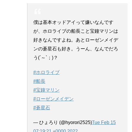
僕は基本オッドアイって嫌いなんです
が、ホロライブの船長こと宝鐘マリンは
好きなんですよね。あとローゼンメイデ
ンの蒼星石も好き。うーん、なんでだろ
う(´～`；)？
#ホロライブ
#船長
#宝鐘マリン
#ローゼンメイデン
#蒼星石
— ひょろり (@hyorori2525)
Tue Feb 15
07:19:21 +0000 2022