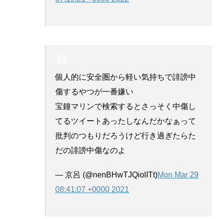
個人的に安全圏から軽い気持ちで誹謗中
傷するやつが一番嫌い
宝鐘マリンで検索するとさっそく中傷し
てるツイートあったしなんだかなぁって
批判のつもりだろうけど行き過ぎたらた
だの誹謗中傷なのよ
— 京呂 (@nenBHwTJQiolITt)
Mon Mar 29
08:41:07 +0000 2021