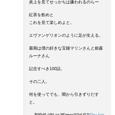
炎上を見てせっかちは嫌われるのらー
紅茶を飲めと
これを見て楽しめよと。
エヴァンゲリオンのように足が生える。
最期は僕の好きな宝鐘マリンさんと姫森
ルーナさん
記念すべき100話。
その二人。
何を使ってでも、闇から引きずりだす
と。
— 新時代 (@LexJtFmwxX0zU0J)
Thu Apr