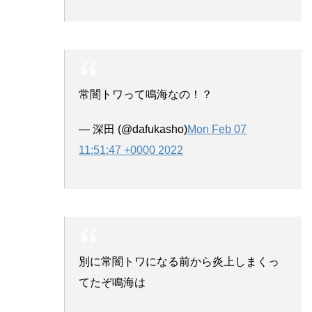
常闇トワって鳴海なの！？
— 深田 (@dafukasho)
Mon Feb 07
11:51:47 +0000 2022
別に常闇トワになる前から炎上しまくっ
てたぞ鳴海は