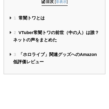
目次
[
非表示
]
1
常闇トワとは
2
VTuber常闇トワの前世（中の人）は誰？
ネットの声をまとめた
3
「ホロライブ」関連グッズへのAmazon
低評価レビュー