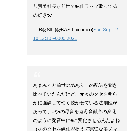
加賀美社長が前世で緑仙ラップ歌ってる
の好き🥺
— B@SIL (@BASILniconico)
Sun Sep 12
10:12:10 +0000 2021
あまみゃと前世のめありーの配信を聞き
比べていたんだけど、元々のクセを明ら
かに強調して幼く聴かせている法則性が
あって、aやiの母音を連母音融合の変化
のように発音中にeに変化させるんだよね
（そのクセを緑仙が捉えて完璧なモノマ