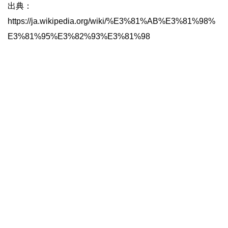
出典：
https://ja.wikipedia.org/wiki/%E3%81%AB%E3%81%98%
E3%81%95%E3%82%93%E3%81%98