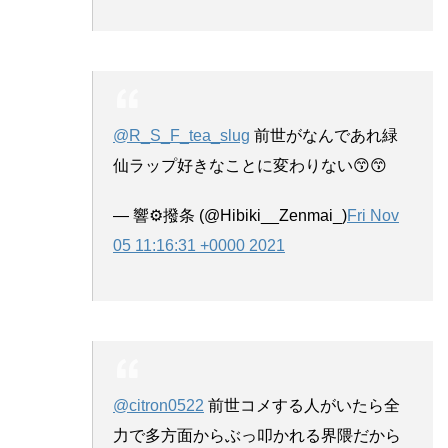
@R_S_F_tea_slug
前世がなんであれ緑
仙ラップ好きなことに変わりない😙😙
— 響⚙️撥条 (@Hibiki__Zenmai_)
Fri Nov
05 11:16:31 +0000 2021
@citron0522
前世コメする人がいたら全
力で多方面からぶっ叩かれる界隈だから