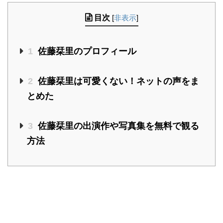
目次
[
非表示
]
1
佐藤栞里のプロフィール
2
佐藤栞里は可愛くない！ネットの声をま
とめた
3
佐藤栞里の出演作や写真集を無料で観る
方法