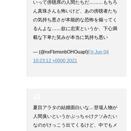
いって傍聴席の人間たちだ………もちろ
ん真珠さんも怖いけど、あの傍聴者たち
の気持ち悪さが本能的な恐怖を煽ってく
るんよな……欲に忠実というか、下心満
載な下卑た笑みが本当に気持ち悪い
— (@nxFbmsnbOHOuapl)
Fri Jun 04
10:23:12 +0000 2021
夏目アラタの結婚面白いな…登場人物が
人間臭いというかぶっちゃけクソみたい
なのがけっこう出てくるけど、中でもメ