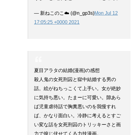
— 新ねこのこ☁️ (@n_gp3s)
Mon Jul 12
17:05:25 +0000 2021
夏目アラタの結婚(漫画)の感想
殺人鬼の女死刑囚と獄中結婚する男の
話。絵がねちっこくて上手い。女が絶妙
に気持ち悪い。たまーに可愛い。隙あら
ば児童虐待話で胸糞悪いのを我慢すれ
ば、かなり面白い。冷静に考えるとすご
い変な話を女死刑囚のトリッキーさと画
力で捩じ伏せてくる力技漫画。