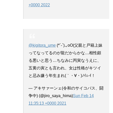
+0000 2022
@kigitora_ume
(*´-`).｡oO(父親と戸籍上妹
ってなってるのが龍だからかな…相性頗
る悪いと思う…ちなみに丙寅なうえに、
五黄の寅とも言われ、女は性格がキツイ
と忌み嫌う年生まれ(｀・∀・)ﾉｲｪ-ｲ！
— アキサァーンェ(令和のサイコパス、闘
争中) (@jiro_saya_hima)
Sun Feb 14
11:35:13 +0000 2021