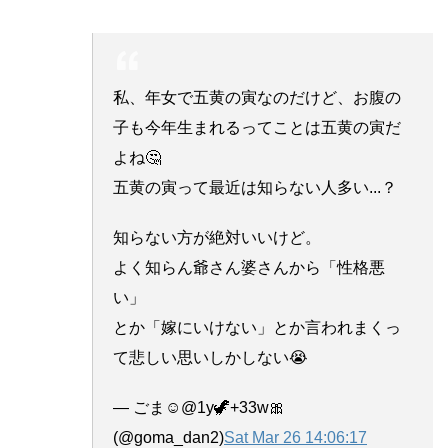
私、年女で五黄の寅なのだけど、お腹の
子も今年生まれるってことは五黄の寅だ
よね🤔
五黄の寅って最近は知らない人多い...？
知らない方が絶対いいけど。
よく知らん爺さん婆さんから「性格悪
い」
とか「嫁にいけない」とか言われまくっ
て悲しい思いしかしない😭
— ごま☺︎︎︎︎@1y🦖+33w🎀
(@goma_dan2)
Sat Mar 26 14:06:17