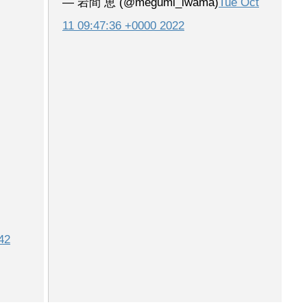
— 岩間 恵 (@megumi_iwama)
Tue Oct
11 09:47:36 +0000 2022
42