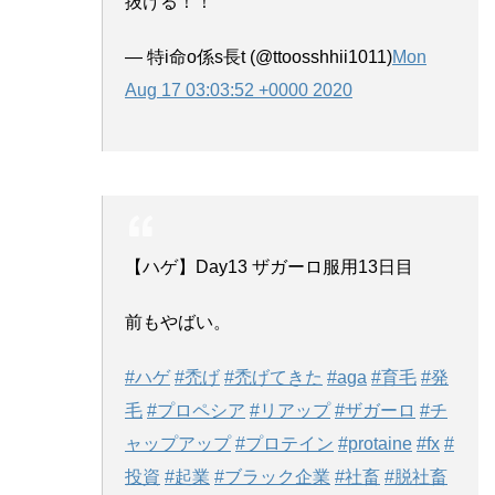
抜ける！！
— 特i命o係s長t (@ttoosshhii1011)
Mon
Aug 17 03:03:52 +0000 2020
【ハゲ】Day13 ザガーロ服用13日目
前もやばい。
#ハゲ
#禿げ
#禿げてきた
#aga
#育毛
#発
毛
#プロペシア
#リアップ
#ザガーロ
#チ
ャップアップ
#プロテイン
#protaine
#fx
#
投資
#起業
#ブラック企業
#社畜
#脱社畜