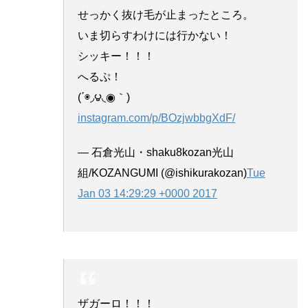
せっかく抜け毛が止まったところ。
いま切らすわけには行かない！
シッキー！！！
へるぷ！
(΄◉◞౪◟◉｀)
instagram.com/p/BOzjwbbgXdF/
— 石倉光山・shaku8kozan光山
組/KOZANGUMI (@ishikurakozan)
Tue
Jan 03 14:29:29 +0000 2017
ザガーロ！！！